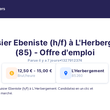
ers
ier Ebeniste (h/f) à L'Herbe
(85) - Offre d'emploi
Parue il y a 7 jours
1327912374
12,50 € - 15,00 €
L'Herbergement
Brut/heure
85260
nuisier Ebeniste (h/f) à L'Herbergement. Candidatez en un clic et
u marché.