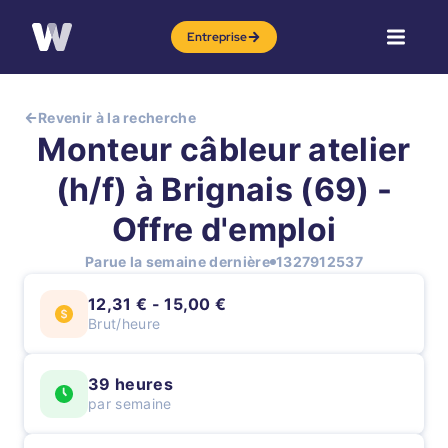
Entreprise
Revenir à la recherche
Monteur câbleur atelier
(h/f) à Brignais (69) -
Offre d'emploi
Parue la semaine dernière
1327912537
12,31 € - 15,00 €
Brut/heure
39 heures
par semaine