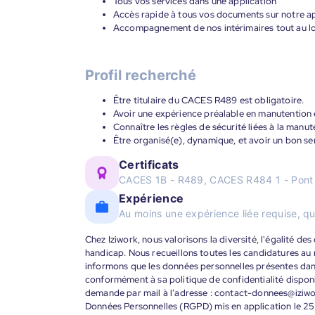
Tous vos services dans une application
Accès rapide à tous vos documents sur notre ap
Accompagnement de nos intérimaires tout au lon
Profil recherché
Être titulaire du CACES R489 est obligatoire.
Avoir une expérience préalable en manutention 
Connaître les règles de sécurité liées à la man
Être organisé(e), dynamique, et avoir un bon s
Certificats
CACES 1B - R489, CACES R484 1 - Pont 
Expérience
Au moins une expérience liée requise, qu
Chez Iziwork, nous valorisons la diversité, l'égalité de
handicap. Nous recueillons toutes les candidatures au
informons que les données personnelles présentes dans 
conformément à sa politique de confidentialité disponi
demande par mail à l’adresse : contact-donnees@iziw
Données Personnelles (RGPD) mis en application le 25