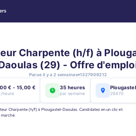
ers
eur Charpente (h/f) à Plouga
Daoulas (29) - Offre d'emplo
Parue il y a 2 semaines
1327909212
00 € - 15,00 €
35 heures
Plougaste
t/heure
par semaine
29470
nteur Charpente (h/f) à Plougastel-Daoulas. Candidatez en un clic et
u marché.