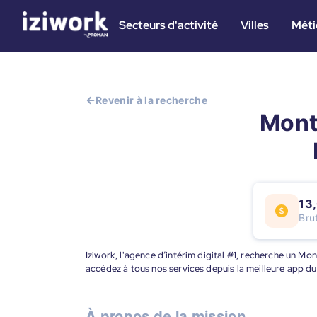
Secteurs d'activité
Villes
Méti
Revenir à la recherche
Mont
13,
Bru
Iziwork, l'agence d’intérim digital #1, recherche un Mo
accédez à tous nos services depuis la meilleure app d
À propos de la mission