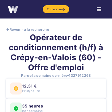
Entreprise
Revenir à la recherche
Opérateur de
conditionnement (h/f) à
Crépy-en-Valois (60) -
Offre d'emploi
Parue la semaine dernière
1327912268
12,31 €
Brut/heure
35 heures
par semaine