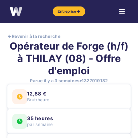
Entreprise
Revenir à la recherche
Opérateur de Forge (h/f)
à THILAY (08) - Offre
d'emploi
Parue il y a 3 semaines
1327919182
12,88 €
Brut/heure
35 heures
par semaine