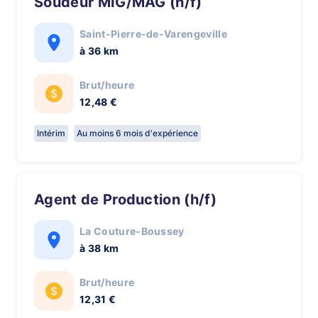
Soudeur MIG/MAG (h/f)
Saint-Pierre-de-Varengeville
à 36 km
Brut/heure
12,48 €
Intérim
Au moins 6 mois d'expérience
Agent de Production (h/f)
La Couture-Boussey
à 38 km
Brut/heure
12,31 €