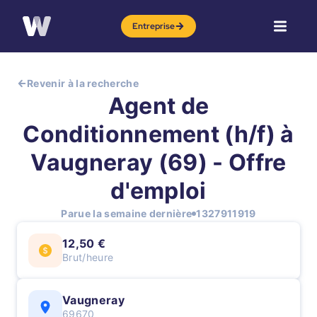
Entreprise
Revenir à la recherche
Agent de
Conditionnement (h/f) à
Vaugneray (69) - Offre
d'emploi
Parue la semaine dernière
1327911919
12,50 €
Brut/heure
Vaugneray
69670