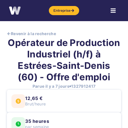
Entreprise
Revenir à la recherche
Opérateur de Production
Industriel (h/f) à
Estrées-Saint-Denis
(60) - Offre d'emploi
Parue il y a 7 jours
1327912417
12,65 €
Brut/heure
35 heures
par semaine