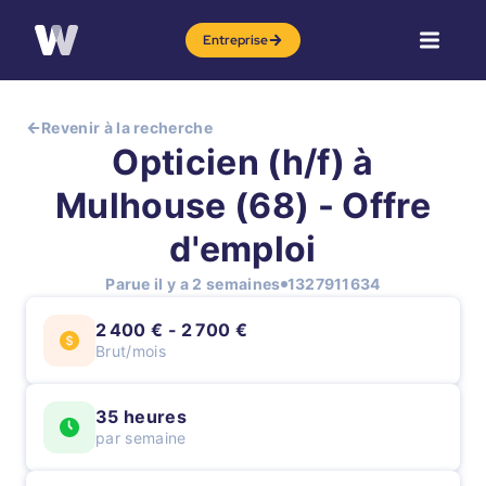
Entreprise
Revenir à la recherche
Opticien (h/f) à
Mulhouse (68) - Offre
d'emploi
Parue il y a 2 semaines
1327911634
2 400 € - 2 700 €
Brut/mois
35 heures
par semaine