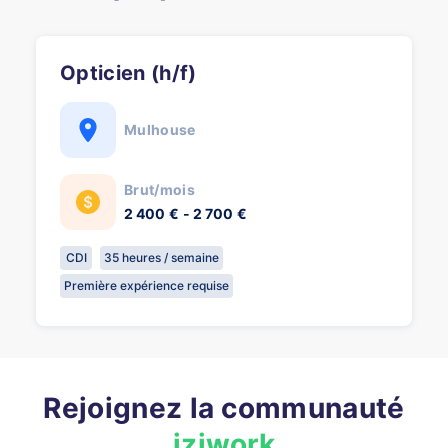
Opticien (h/f)
Mulhouse
Brut/mois
2 400 € - 2 700 €
CDI
35 heures / semaine
Première expérience requise
Rejoignez la communauté
iziwork