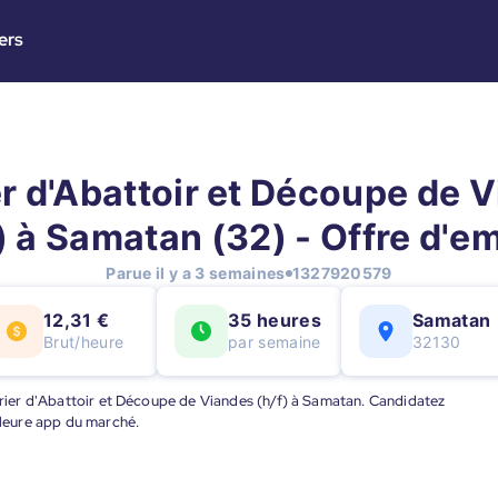
ers
r d'Abattoir et Découpe de 
) à Samatan (32) - Offre d'e
Parue il y a 3 semaines
1327920579
12,31 €
35 heures
Samatan
Brut/heure
par semaine
32130
uvrier d'Abattoir et Découpe de Viandes (h/f) à Samatan. Candidatez
illeure app du marché.