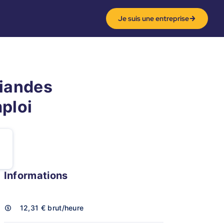
Je suis une entreprise
Viandes
mploi
Informations
12,31 €
brut/heure