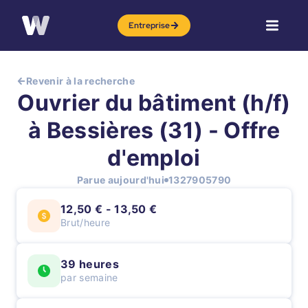
Entreprise
Revenir à la recherche
Ouvrier du bâtiment (h/f)
à Bessières (31) - Offre
d'emploi
Parue aujourd'hui
1327905790
12,50 € - 13,50 €
Brut/heure
39 heures
par semaine