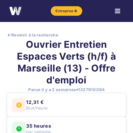
Entreprise
Revenir à la recherche
Ouvrier Entretien
Espaces Verts (h/f) à
Marseille (13) - Offre
d'emploi
Parue il y a 2 semaines
1327910084
12,31 €
Brut/heure
35 heures
par semaine