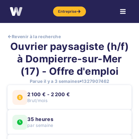
Entreprise
Revenir à la recherche
Ouvrier paysagiste (h/f)
à Dompierre-sur-Mer
(17) - Offre d'emploi
Parue il y a 3 semaines
1327907462
2 100 € - 2 200 €
Brut/mois
35 heures
par semaine