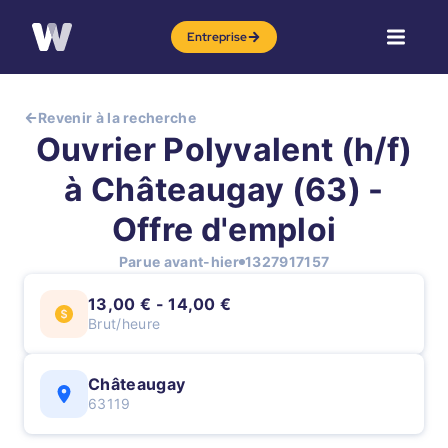
Entreprise
Revenir à la recherche
Ouvrier Polyvalent (h/f)
à Châteaugay (63) -
Offre d'emploi
Parue avant-hier
1327917157
13,00 € - 14,00 €
Brut/heure
Châteaugay
63119