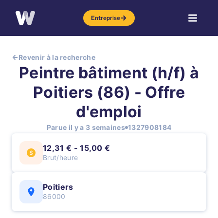
Entreprise
Revenir à la recherche
Peintre bâtiment (h/f) à
Poitiers (86) - Offre
d'emploi
Parue il y a 3 semaines
1327908184
12,31 € - 15,00 €
Brut/heure
Poitiers
86000