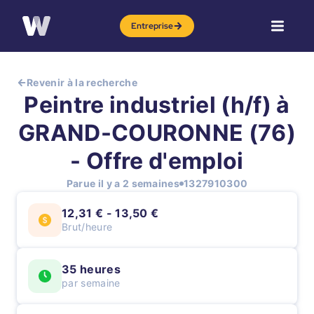
Entreprise
Revenir à la recherche
Peintre industriel (h/f) à
GRAND-COURONNE (76)
- Offre d'emploi
Parue il y a 2 semaines
1327910300
12,31 € - 13,50 €
Brut/heure
35 heures
par semaine