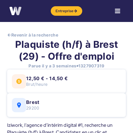
Entreprise
Revenir à la recherche
Plaquiste (h/f) à Brest
(29) - Offre d'emploi
Parue il y a 3 semaines
1327907319
12,50 € - 14,50 €
Brut/heure
Brest
29200
Iziwork, l'agence d’intérim digital #1, recherche un
Plaquiste (h/f) à Brest. Candidatez en un clic et