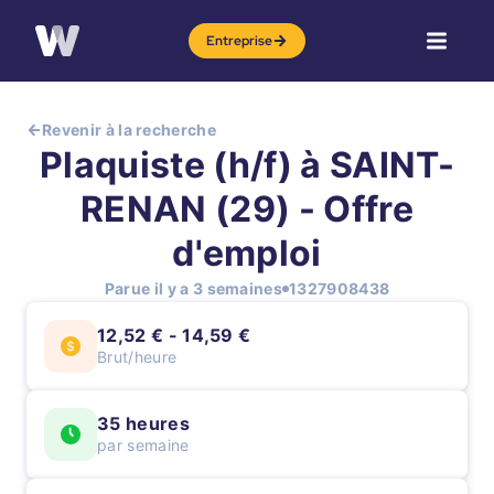
Entreprise
Revenir à la recherche
Plaquiste (h/f) à SAINT-
RENAN (29) - Offre
d'emploi
Parue il y a 3 semaines
1327908438
12,52 € - 14,59 €
Brut/heure
35 heures
par semaine