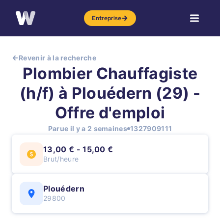
Entreprise
Revenir à la recherche
Plombier Chauffagiste
(h/f) à Plouédern (29) -
Offre d'emploi
Parue il y a 2 semaines
1327909111
13,00 € - 15,00 €
Brut/heure
Plouédern
29800