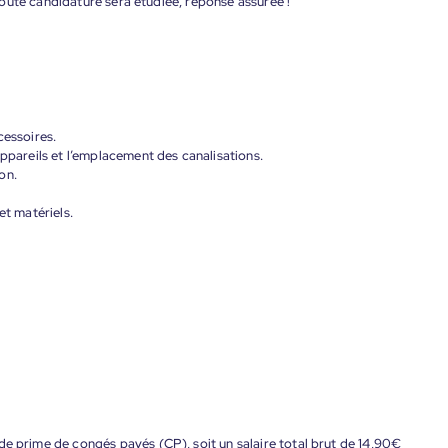
oute candidature sera étudiée, réponse assurée !
cessoires.
appareils et l’emplacement des canalisations.
ion.
et matériels.
de prime de congés payés (CP), soit un salaire total brut de 14,90€