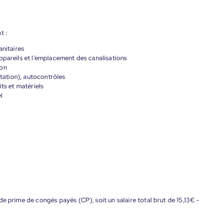
t :
anitaires
ppareils et l’emplacement des canalisations
ion
ntation), autocontrôles
its et matériels
l
e prime de congés payés (CP), soit un salaire total brut de 15,13€ -