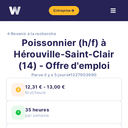
Entreprise
Revenir à la recherche
Poissonnier (h/f) à
Hérouville-Saint-Clair
(14) - Offre d'emploi
Parue il y a 5 jours
1327903990
12,31 € - 13,00 €
Brut/heure
35 heures
par semaine