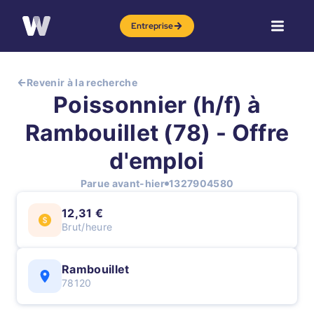
Entreprise
Revenir à la recherche
Poissonnier (h/f) à
Rambouillet (78) - Offre
d'emploi
Parue avant-hier
1327904580
12,31 €
Brut/heure
Rambouillet
78120