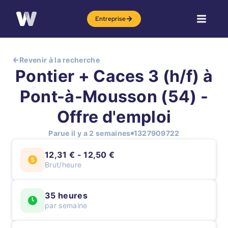
Entreprise
Revenir à la recherche
Pontier + Caces 3 (h/f) à
Pont-à-Mousson (54) -
Offre d'emploi
Parue il y a 2 semaines
1327909722
12,31 € - 12,50 €
Brut/heure
35 heures
par semaine