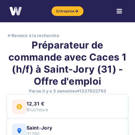
Entreprise
Revenir à la recherche
Préparateur de
commande avec Caces 1
(h/f) à Saint-Jory (31) -
Offre d'emploi
Parue il y a 3 semaines
1327922763
12,31 €
Brut/heure
Saint-Jory
31790