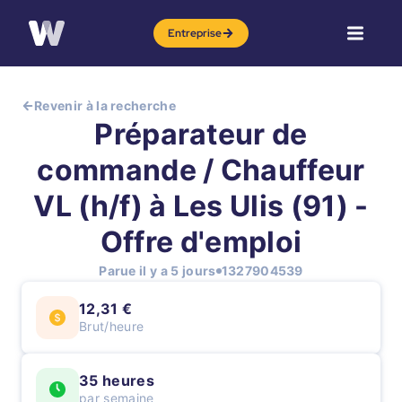
Entreprise
Revenir à la recherche
Préparateur de
commande / Chauffeur
VL (h/f) à Les Ulis (91) -
Offre d'emploi
Parue il y a 5 jours
1327904539
12,31 €
Brut/heure
35 heures
par semaine