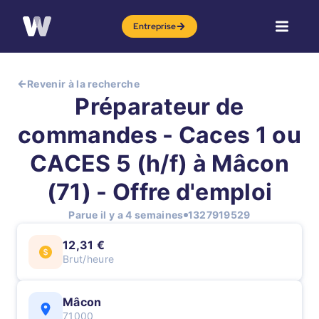
Entreprise
Revenir à la recherche
Préparateur de
commandes - Caces 1 ou
CACES 5 (h/f) à Mâcon
(71) - Offre d'emploi
Parue il y a 4 semaines
1327919529
12,31 €
Brut/heure
Mâcon
71000