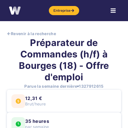
Entreprise
Revenir à la recherche
Préparateur de
Commandes (h/f) à
Bourges (18) - Offre
d'emploi
Parue la semaine dernière
1327912615
12,31 €
Brut/heure
35 heures
par semaine