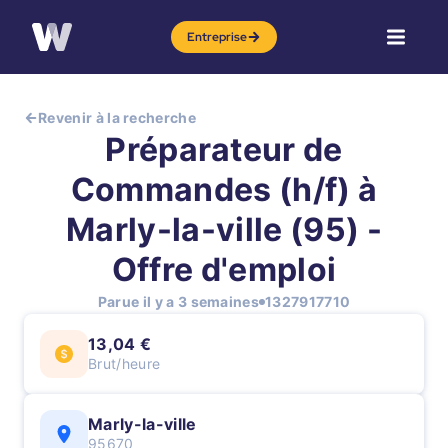
Entreprise
Revenir à la recherche
Préparateur de
Commandes (h/f) à
Marly-la-ville (95) -
Offre d'emploi
Parue il y a 3 semaines
1327917710
13,04 €
Brut/heure
Marly-la-ville
95670