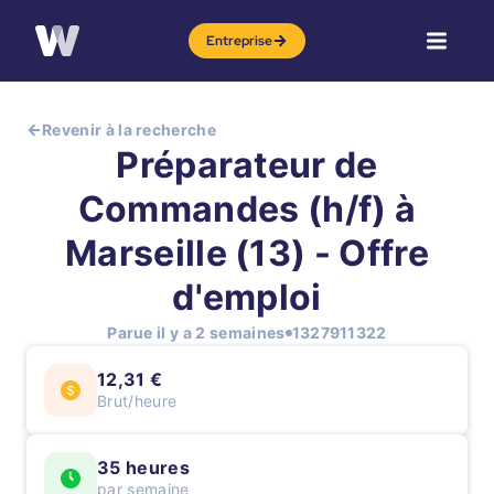
Entreprise
Revenir à la recherche
Préparateur de
Commandes (h/f) à
Marseille (13) - Offre
d'emploi
Parue il y a 2 semaines
1327911322
12,31 €
Brut/heure
35 heures
par semaine