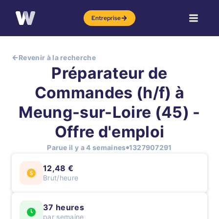
Entreprise
Revenir à la recherche
Préparateur de
Commandes (h/f) à
Meung-sur-Loire (45) -
Offre d'emploi
Parue il y a 4 semaines
1327907291
12,48 €
Brut/heure
37 heures
par semaine