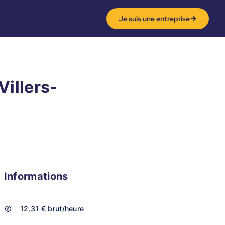
Je suis une entreprise
illers-
i
Informations
12,31 €
brut/heure