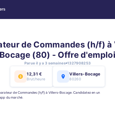
ers
ateur de Commandes (h/f) à V
Bocage (80) - Offre d'emplo
Parue il y a 3 semaines
1327908253
12,31 €
Villers-Bocage
Brut/heure
80260
Préparateur de Commandes (h/f) à Villers-Bocage. Candidatez en un
e app du marché.