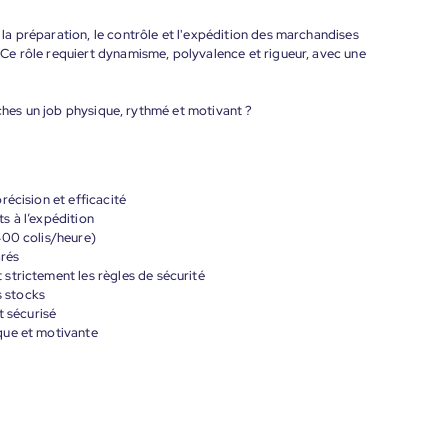
a préparation, le contrôle et l'expédition des marchandises
e rôle requiert dynamisme, polyvalence et rigueur, avec une
rches un job physique, rythmé et motivant ?
récision et efficacité
ts à l’expédition
400 colis/heure)
arés
strictement les règles de sécurité
s stocks
t sécurisé
que et motivante