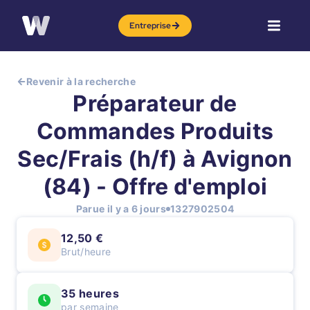
Entreprise
Revenir à la recherche
Préparateur de
Commandes Produits
Sec/Frais (h/f) à Avignon
(84) - Offre d'emploi
Parue il y a 6 jours
1327902504
12,50 €
Brut/heure
35 heures
par semaine