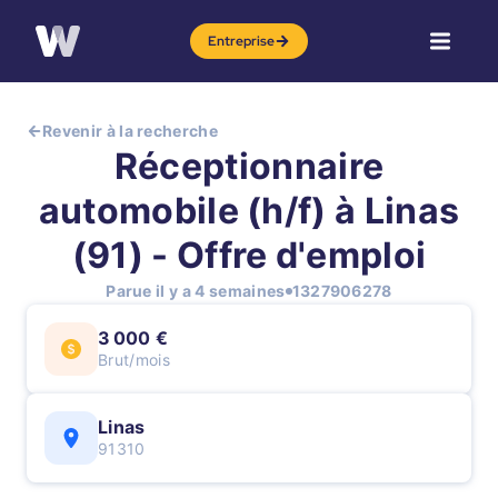
Entreprise
Revenir à la recherche
Réceptionnaire
automobile (h/f) à Linas
(91) - Offre d'emploi
Parue il y a 4 semaines
1327906278
3 000 €
Brut/mois
Linas
91310