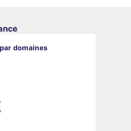
rance
 par domaines
s
s