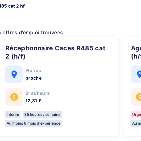
85 cat 2 hf
5 offres d’emploi trouvées
Réceptionnaire Caces R485 cat
Agent en Logistique - Caces 2B
2 (h/f)
(h/
Floirac
proche
Brut/heure
12,31 €
Intérim
35 heures / semaine
Urge
Au moins 6 mois d'expérience
Au m