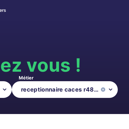
ers
s
ez vous !
Métier