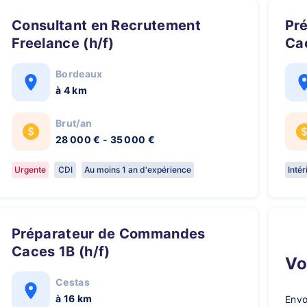
Consultant en Recrutement
Préparateur de commandes
Freelance (h/f)
Cac
Bordeaux
à 4 km
Brut/an
28 000 € - 35 000 €
Urgente
CDI
Au moins 1 an d'expérience
Inté
Préparateur de Commandes
Caces 1B (h/f)
V
Cestas
à 16 km
Envo