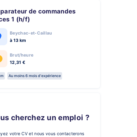
es 1 (h/f)
Beychac-et-Caillau
à 13 km
Brut/heure
12,31 €
rim
Au moins 6 mois d'expérience
ous cherchez un emploi ?
yez votre CV et nous vous contacterons