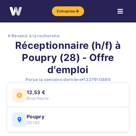
Entreprise
Revenir à la recherche
Réceptionnaire (h/f) à
Poupry (28) - Offre
d'emploi
Parue la semaine dernière
1327910889
12,53 €
Brut/heure
Poupry
28140