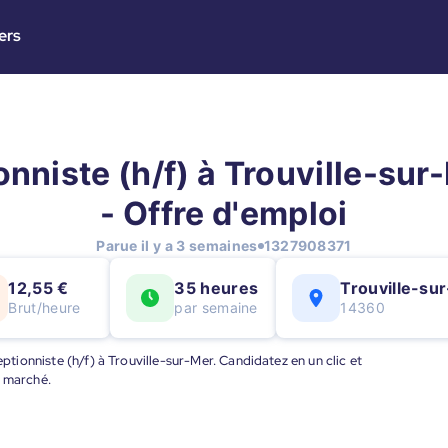
ers
nniste (h/f) à Trouville-sur
- Offre d'emploi
Parue il y a 3 semaines
1327908371
12,55 €
35 heures
Trouville-su
Brut/heure
par semaine
14360
eptionniste (h/f) à Trouville-sur-Mer. Candidatez en un clic et
u marché.