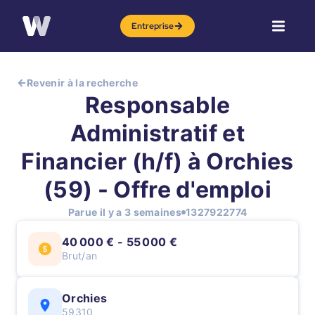
Entreprise
Revenir à la recherche
Responsable
Administratif et
Financier (h/f) à Orchies
(59) - Offre d'emploi
Parue il y a 3 semaines
1327922774
40 000 € - 55 000 €
Brut/an
Orchies
59310