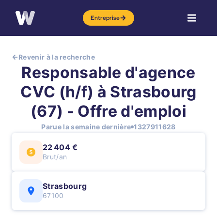
Entreprise
Revenir à la recherche
Responsable d'agence
CVC (h/f) à Strasbourg
(67) - Offre d'emploi
Parue la semaine dernière
1327911628
22 404 €
Brut/an
Strasbourg
67100