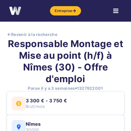
Entreprise
Revenir à la recherche
Responsable Montage et
Mise au point (h/f) à
Nîmes (30) - Offre
d'emploi
Parue il y a 3 semaines
1327922001
3 300 € - 3 750 €
Brut/mois
Nîmes
30000