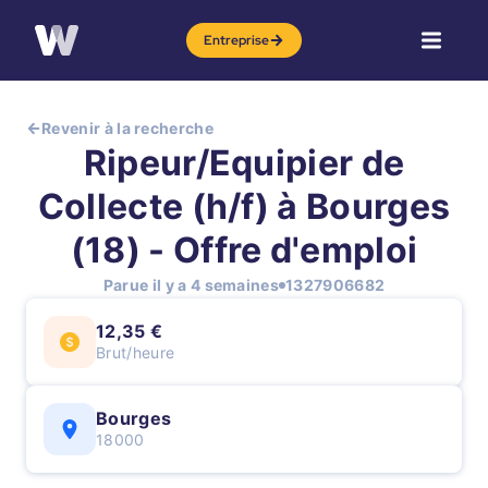
Entreprise
Revenir à la recherche
Ripeur/Equipier de
Collecte (h/f) à Bourges
(18) - Offre d'emploi
Parue il y a 4 semaines
1327906682
12,35 €
Brut/heure
Bourges
18000