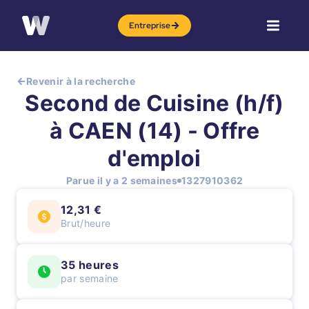
Entreprise
Revenir à la recherche
Second de Cuisine (h/f)
à CAEN (14) - Offre
d'emploi
Parue il y a 2 semaines
1327910362
12,31 €
Brut/heure
35 heures
par semaine