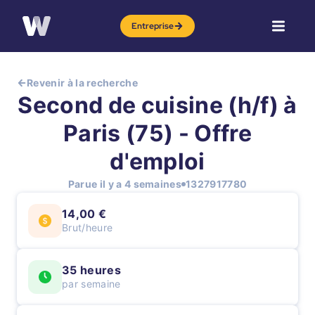
Entreprise
Revenir à la recherche
Second de cuisine (h/f) à
Paris (75) - Offre
d'emploi
Parue il y a 4 semaines
1327917780
14,00 €
Brut/heure
35 heures
par semaine