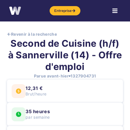
Entreprise
Revenir à la recherche
Second de Cuisine (h/f)
à Sannerville (14) - Offre
d'emploi
Parue avant-hier
1327904731
12,31 €
Brut/heure
35 heures
par semaine