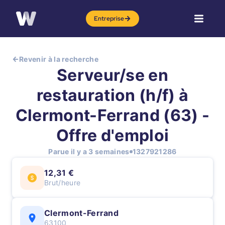
Entreprise
Revenir à la recherche
Serveur/se en
restauration (h/f) à
Clermont-Ferrand (63) -
Offre d'emploi
Parue il y a 3 semaines
1327921286
12,31 €
Brut/heure
Clermont-Ferrand
63100