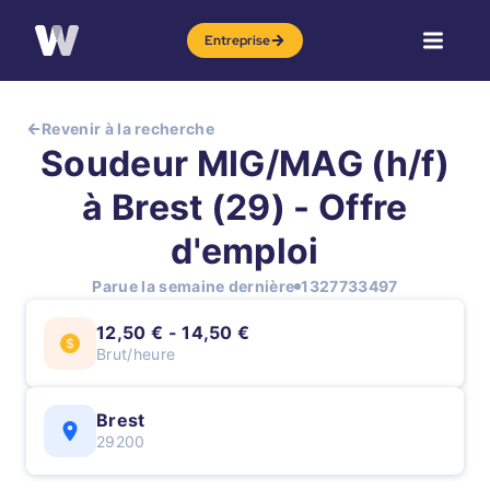
Entreprise
Revenir à la recherche
Soudeur MIG/MAG (h/f)
à Brest (29) - Offre
d'emploi
Parue la semaine dernière
1327733497
12,50 € - 14,50 €
Brut/heure
Brest
29200