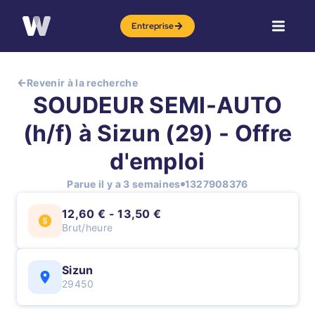
Entreprise
Revenir à la recherche
SOUDEUR SEMI-AUTO
(h/f) à Sizun (29) - Offre
d'emploi
Parue il y a 3 semaines
1327908376
12,60 € - 13,50 €
Brut/heure
Sizun
29450