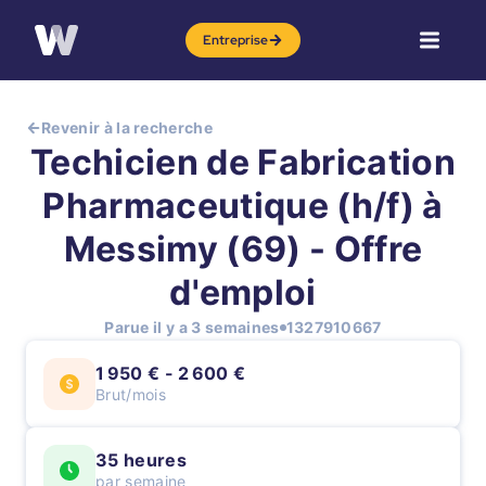
Entreprise
Revenir à la recherche
Techicien de Fabrication
Pharmaceutique (h/f) à
Messimy (69) - Offre
d'emploi
Parue il y a 3 semaines
1327910667
1 950 € - 2 600 €
Brut/mois
35 heures
par semaine