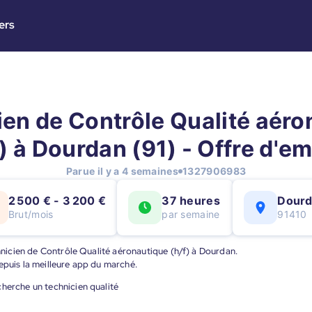
ers
ien de Contrôle Qualité aéro
f) à Dourdan (91) - Offre d'em
Parue il y a 4 semaines
1327906983
2 500 € - 3 200 €
37 heures
Dour
Brut/mois
par semaine
91410
chnicien de Contrôle Qualité aéronautique (h/f) à Dourdan.
epuis la meilleure app du marché.
cherche un technicien qualité