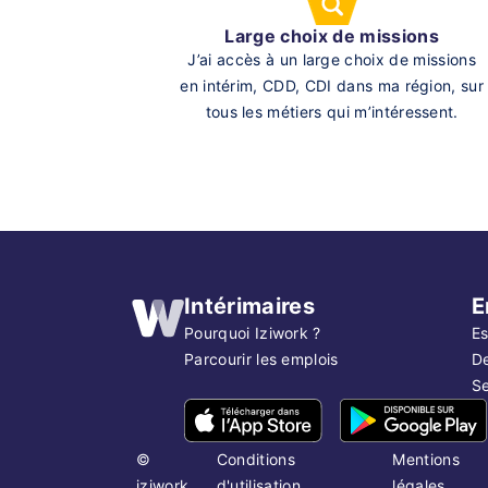
Large choix de missions
J’ai accès à un large choix de missions
en intérim, CDD, CDI dans ma région, sur
tous les métiers qui m’intéressent.
Intérimaires
E
Pourquoi Iziwork ?
Es
Parcourir les emplois
D
Se
©
Conditions
Mentions
iziwork
d'utilisation
légales