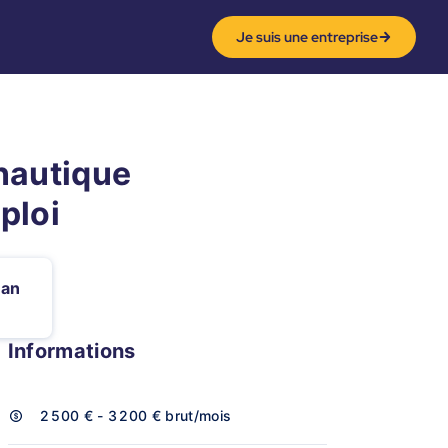
Je suis une entreprise
nautique
ploi
dan
Informations
2 500 € - 3 200 €
brut/mois