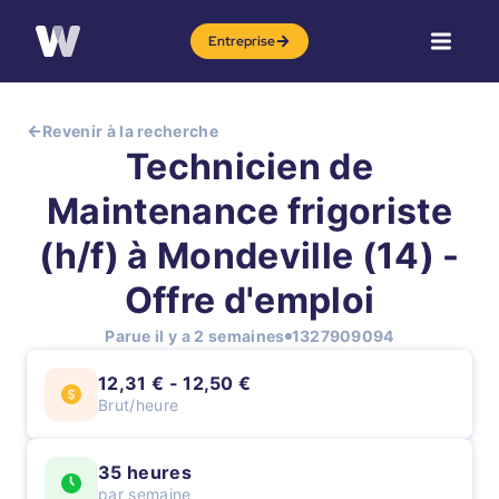
Entreprise
Revenir à la recherche
Technicien de
Maintenance frigoriste
(h/f) à Mondeville (14) -
Offre d'emploi
Parue il y a 2 semaines
1327909094
12,31 € - 12,50 €
Brut/heure
35 heures
par semaine